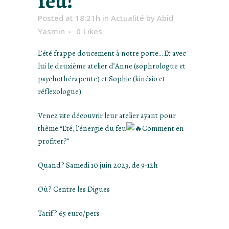
feu!
Posted at 18:21h
in
Actualité
by
Abid
Yasmin
0
Likes
L’été frappe doucement à notre porte… Et avec
lui le deuxième atelier d’Anne (sophrologue et
psychothérapeute) et Sophie (kinésio et
réflexologue)
Venez vite découvrir leur atelier ayant pour
thème “Eté, l’énergie du feu
Comment en
profiter?”
Quand? Samedi 10 juin 2023, de 9-12h
Où? Centre les Digues
Tarif? 65 euro/pers