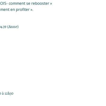
u BOIS- comment se rebooster »
mment en profiter ».
04.39 (Anne)
0 à 12h30