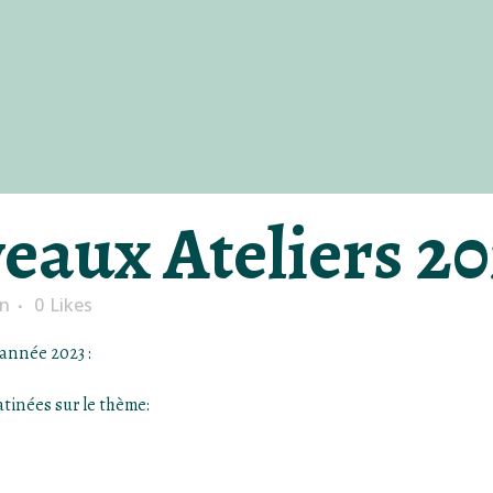
aux Ateliers 20
in
0
Likes
 année 2023 :
tinées sur le thème: