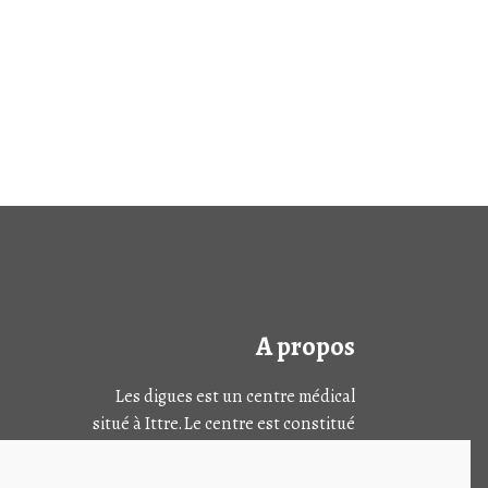
A propos
Les digues est un centre médical
situé à Ittre. Le centre est constitué
de plusieurs sections dont le centre
de médecine générale, un centre de