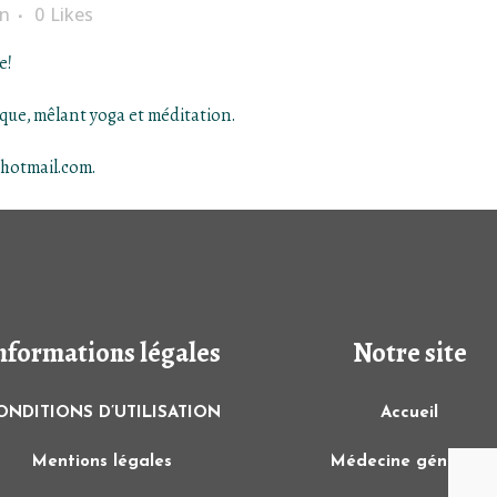
in
0
Likes
e!
que, mêlant yoga et méditation.
@hotmail.com
.
nformations légales
Notre site
ONDITIONS D’UTILISATION
Accueil
Mentions légales
Médecine générale