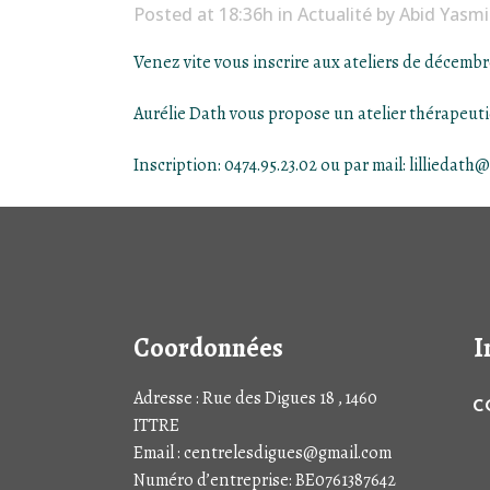
Posted at 18:36h
in
Actualité
by
Abid Yasm
Venez vite vous inscrire aux ateliers de décembr
Aurélie Dath vous propose un atelier thérapeuti
Inscription: 0474.95.23.02 ou par mail:
lilliedath
Coordonnées
I
Adresse : Rue des Digues 18 , 1460
C
ITTRE
Email : centrelesdigues@gmail.com
Numéro d’entreprise: BE0761387642