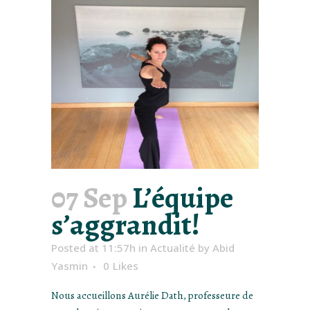
07 Sep
L’équipe
s’aggrandit!
Posted at 11:57h
in
Actualité
by
Abid
Yasmin
0
Likes
Nous accueillons Aurélie Dath, professeure de