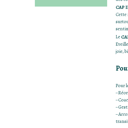
CAP I
​Cette
surtou
sentim
Le
CA
​Eveil
joie, 
Pour
Pour l
– Réor
– Coac
– Gest
– Acco
transit