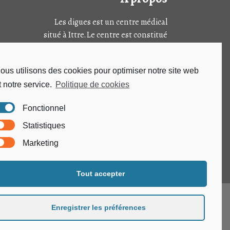
Les digues est un centre médical
situé à Ittre. Le centre est constitué
de plusieurs sections dont le centre
de médecine générale, un centre de
ous utilisons des cookies pour optimiser notre site web
prélèvement et de ressource.
t notre service.
Politique de cookies
SUIVEZ-NOUS SUR
Fonctionnel
Statistiques
Marketing
Tout accepter
Enregistrer les préférences