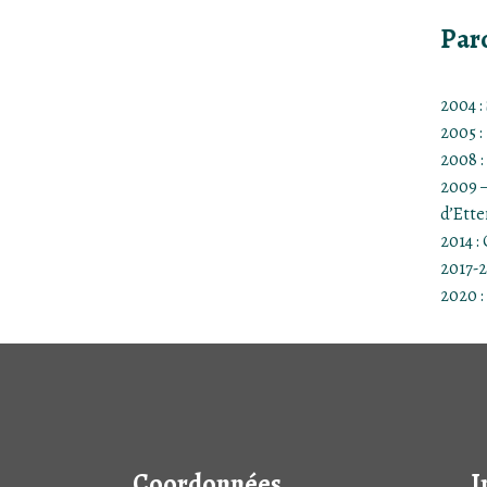
Parc
2004 :
2005 :
2008 :
2009 –
d’Ett
​2014 
2017-
2020 :
Coordonnées
I