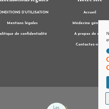
ONDITIONS D’UTILISATION
Accueil
Mentions légales
Médecine générale
N
olitique de confidentialité
A propos de nous
e
Contactez-nous