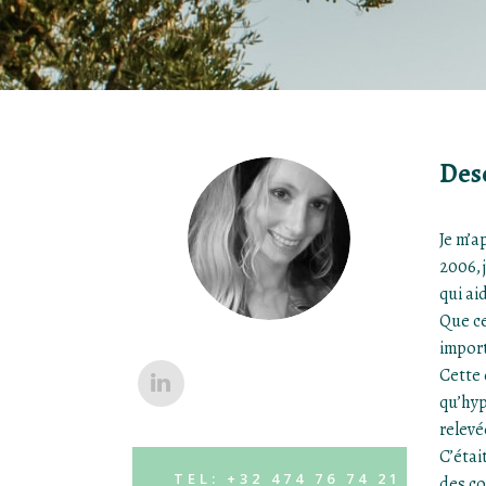
Desc
Je m’a
2006, 
qui ai
Que ce
import
​Cette
qu’hyp
relevé
​C’éta
TEL: +32 474 76 74 21
des co