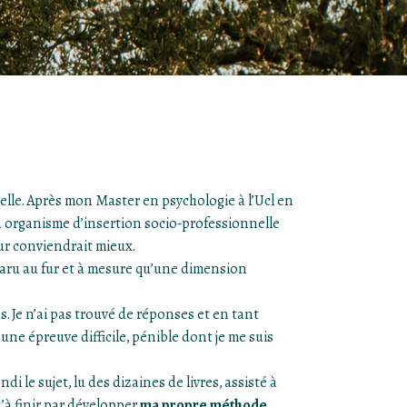
elle. Après mon Master en psychologie à l’Ucl en
un organisme d’insertion socio-professionnelle
eur conviendrait mieux.
pparu au fur et à mesure qu’une dimension
. Je n’ai pas trouvé de réponses et en tant
 une épreuve difficile, pénible dont je me suis
di le sujet, lu des dizaines de livres, assisté à
’à finir par développer
ma propre méthode