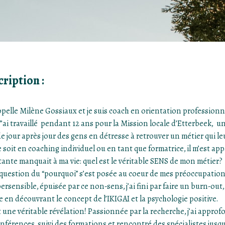
ription :
ppelle Milène Gossiaux et je suis coach en orientation professionn
j”ai travaillé pendant 12 ans pour la Mission locale d’Etterbeek, 
de jour après jour des gens en détresse à retrouver un métier qui l
 soit en coaching individuel ou en tant que formatrice, il m’est a
ante manquait à ma vie: quel est le véritable SENS de mon métier?
 question du “pourquoi” s’est posée au coeur de mes préoccupations
ersensible, épuisée par ce non-sens, j’ai fini par faire un burn-out,
e en découvrant le concept de l’IKIGAI et la psychologie positive.
it une véritable révélation! Passionnée par la recherche, j’ai approfon
nférences, suivi des formations et rencontré des spécialistes jusqu