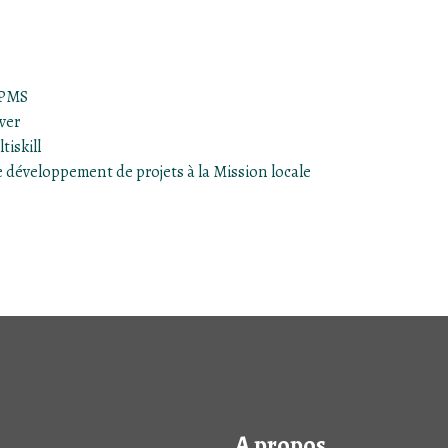
 PMS
wer
iskill
e développement de projets à la Mission locale
A propos