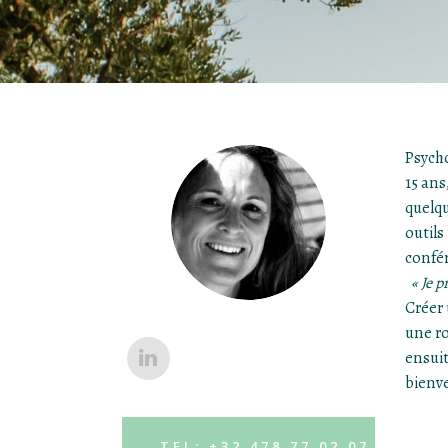
Psycho
15 ans
quelqu
outils
confér
« Je 
Créer 
une ro
ensuit
bienve
TEL: +32 478 77 02 07