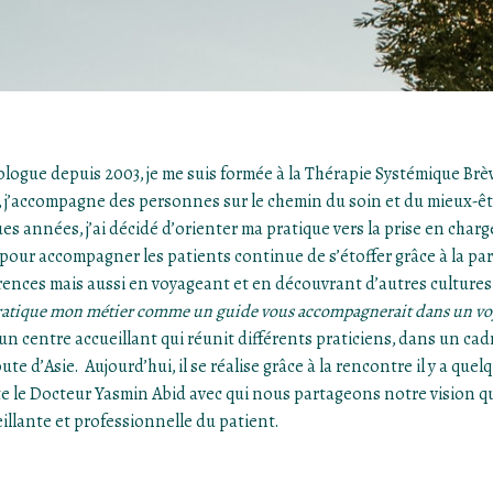
logue depuis 2003, je me suis formée à la Thérapie Systémique Brèv
, j’accompagne des personnes sur le chemin du soin et du mieux-ê
es années, j’ai décidé d’orienter ma pratique vers la prise en cha
 pour accompagner les patients continue de s’étoffer grâce à la par
ences mais aussi en voyageant et en découvrant d’autres cultures
pratique mon métier comme un guide vous accompagnerait dans un voyag
un centre accueillant qui réunit différents praticiens, dans un cad
ute d’Asie. Aujourd’hui, il se réalise grâce à la rencontre il y a q
e le Docteur Yasmin Abid avec qui nous partageons notre vision q
illante et professionnelle du patient.