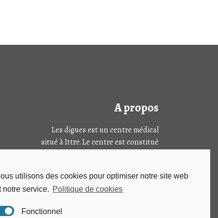
A propos
Les digues est un centre médical
situé à Ittre. Le centre est constitué
de plusieurs sections dont le centre
de médecine générale, un centre de
ous utilisons des cookies pour optimiser notre site web
prélèvement et de ressource.
t notre service.
Politique de cookies
SUIVEZ-NOUS SUR
Fonctionnel