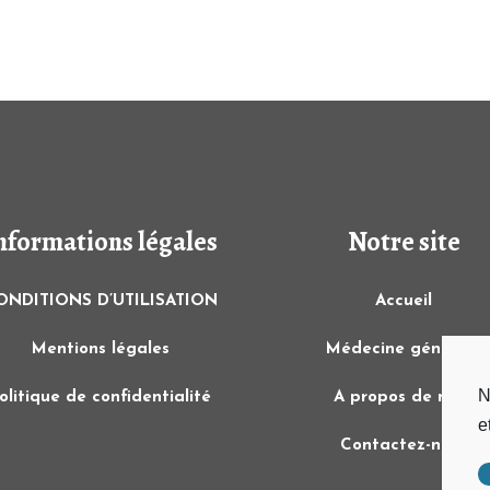
nformations légales
Notre site
ONDITIONS D’UTILISATION
Accueil
Mentions légales
Médecine générale
N
olitique de confidentialité
A propos de nous
e
Contactez-nous